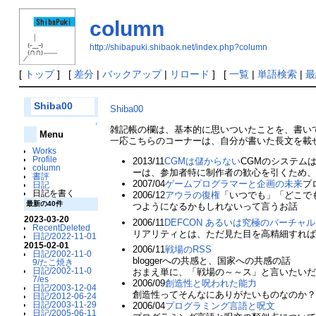
column
http://shibapuki.shibaok.net/index.php?column
[
トップ
] [
差分
|
バックアップ
|
リロード
] [
一覧
|
単語検索
|
最
Shiba00
Shiba00
↑
雑記帳の欄は、基本的に思いついたことを、書いて
Menu
一応こちらのコーナーは、自分が書いた長文を載
Works
Profile
2013/11
CGMは儲からない
CGMのシステム
column
ーは、参加者特に制作者の歓心を引くため
書評
2007/04
ゲームプログラマーと企画の未来
プ
日記
日記を書く
2006/12
アウラの復権
「いつでも」「どこで
最新の40件
つようになるかもしれないって言うお話
2023-03-20
2006/11
DEFCON あるいは究極のバーチャ
RecentDeleted
リアリティとは、ただ見た目を高精細すれ
日記/2022-11-01
2015-02-01
2006/11
戦場のRSS
日記/2002-11-0
bloggerへの共感と、国家への共感の話
9/たこ焼き
日記/2002-11-0
おまえ単に、「戦場の～～ス」と言いたい
7/es
2006/09
創造性と呪われた能力
日記/2003-12-04
創造性ってそんなにありがたいものなのか
日記/2012-06-24
日記/2003-11-29
2006/04
プログラミング言語と呪文
日記/2005-06-11