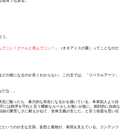
る道具でもある。
ろう。
んでこい！どーんと死んでこい！
」（オネアミスの翼）ってことなのだ
はどの様になるのか良くわからない。この文では、「リベラルアーツ」
なだな…。
る状況に陥ったら、暴力的な存在になるかを描いている。本来囚人より自
看守には秩序を守れと言う曖昧なルールしか無いが故に、相対的に自由な
自由の重苦しさに耐えかねて、全体主義が生じた」と言う命題を思い出
だというのが主な主張。妄想と孤独が、表現を支えている。コンテンツ