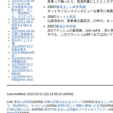
日記/2013-05-04
産業って煽ったり、投資対象にしたところ
モーゼの十戒
2000?
微笑ましい科学馬鹿
大学院進学は自
殺行為だ。そし
ネットサイエンスインタビューを勝手に推
て、明治時代
も、そうだった
2000?
ネットと怪談
日記/2003-12-18
山形浩生の「新教養主義宣言」の中の、ネ
日記/2012-09-0
8/好きが溢れる
2002?
匿名の共同体
動画
2chフラッシュの最高峰。unix.swfを、
日記/2005-08-05
父親と家族療法
今でも、このフラッシュは時々みては泣い
日記/2003-01-11
気が付くと３０
歳
日記/2003-12-2
5/論文書き
日記/Category/作
品
日記/2003-05-1
4/映像作品
日記/2002-10-2
7/ISEA2002
日記/2009-02-1
6/test2
日記/2004-02-1
8/Night for Java
Last-modified: 2015-02-01 (日) 14:38:23 (4205d)
Link:
匿名の共同体
(4205d)
今際の言葉を伝えるメディア
(4205d)
微笑ましい科
て、明治時代も、そうだった
(4205d)
原理の正しい理解と間違った応用
(4205
CGMは儲からない
(4205d)
DEFCON あるいは究極のバーチャルリアリティ
(4
Shiba00
(4205d)