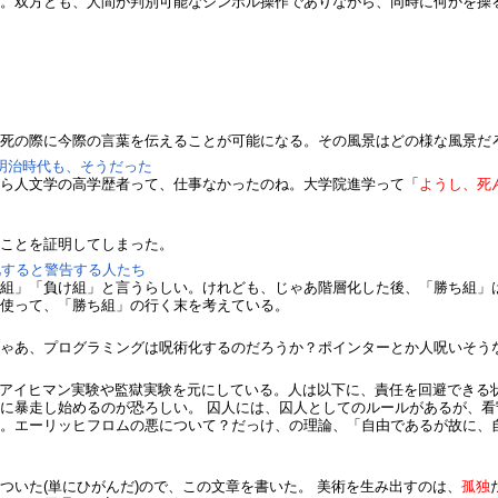
て。双方とも、人間が判別可能なシンボル操作でありながら、同時に何かを操
故死の際に今際の言葉を伝えることが可能になる。その風景はどの様な風景だ
明治時代も、そうだった
から人文学の高学歴者って、仕事なかったのね。大学院進学って「
ようし、死
ることを証明してしまった。
化すると警告する人たち
ち組」「負け組」と言うらしい。けれども、じゃあ階層化した後、「勝ち組」
を使って、「勝ち組」の行く末を考えている。
じゃあ、プログラミングは呪術化するのだろうか？ポインターとか人呪いそう
グラムのアイヒマン実験や監獄実験を元にしている。人は以下に、責任を回避でき
に暴走し始めるのが恐ろしい。 囚人には、囚人としてのルールがあるが、
る。エーリッヒフロムの悪について？だっけ、の理論、「自由であるが故に、
ついた(単にひがんだ)ので、この文章を書いた。 美術を生み出すのは、
孤独