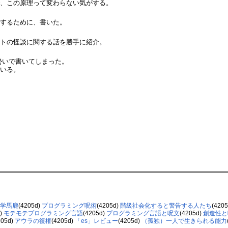
で、この原理って変わらない気がする。
薦するために、書いた。
ットの怪談に関する話を勝手に紹介。
見た勢いで書いてしまった。
ている。
学馬鹿
(4205d)
プログラミング呪術
(4205d)
階級社会化すると警告する人たち
(420
d)
モテモテプログラミング言語
(4205d)
プログラミング言語と呪文
(4205d)
創造性と
205d)
アウラの復権
(4205d)
「es」レビュー
(4205d)
（孤独）一人で生きられる能力