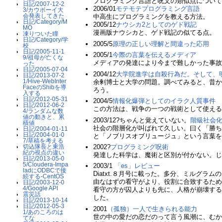
プログラミング言語と呪文の類似点につい
日記/2007-12-2
2006/01
モテモテプログラミング言語
3/カウボーイ大
会発表してきた
中高生にプログラミングを教える方法。
日記/Category/M
2005/12
ナウシカ2としてのゲド戦記
MO
漫画版ナウシカと、ゲド戦記の似てる点。
凍りついた瞳
日記/Category/学
2005/5
原理の正しい理解と間違った応用
校
日記/2005-11-1
2005/1
今際の言葉を伝えるメディア
9/祖母が亡くな
メディアの発達により今まで難しかった事
った
日記/2005-07-04
2004/12
大学院進学は自殺行為だ。そして、
日記/2013-07-2
1/Hive-WebInter
余剰博士と大学の問題。調べてみると、昔
FaceのShibを導
ろう。
入する
日記/2012-05-31
2004/5
情報化爆弾としてのイラク人質事件
日記/2012-06-2
この方法は、戦争の一つの戦術として使え
4/ランダムな数
値の動きと、累
2003/12?ちゃんと覚えていない。
階級社会
積値
社会の階層化が叫ばれて久しい。曰く「勝
日記/2004-01-11
日記/2004-01-0
と「ノブリスオブリュージュ」という言葉
7/草稿を考える
2002?
プログラミング呪術
切込隊長と東浩
紀の視点の違い
発達した科学は、魔術と区別が付かない。
日記/2013-05-0
5/Cloudera-Impa
2003/1
「es」レビュー
ladにODBCで接
Diatxt.８月号に載った。多分、ミル
続する-CentOS
由なはずの看守がより、役割に合致するため
日記/2003-12-0
4/Google API
看守の方が囚人よりも先に、人格が崩壊す
震災話
した。
日記/2013-10-14
日記/2012-05-3
2001
（孤独）一人で生きられる能力
1/あのころのは
世の中の愛だの恋だのって言う風潮に、むか
てな