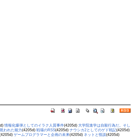
5d)
情報化爆弾としてのイラク人質事件
(4205d)
大学院進学は自殺行為だ。そし
呪われた能力
(4205d)
戦場のRSS
(4205d)
ナウシカ2としてのゲド戦記
(4205d)
(4205d)
ゲームプログラマーと企画の未来
(4205d)
ネットと怪談
(4205d)