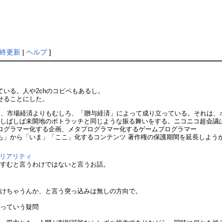
終更新
|
ヘルプ
]
いる。人や2chのコピペもあるし。
せることにした。
は、市場経済よりもむしろ、「贈与経済」によって成り立っている。それは、
、しばしば未開地のポトラッチと同じような振る舞いをする。ニコニコ超会議
ログラマー化する企画、メタプログラマー化するゲームプログラマー
も」から「いま」「ここ」化するコンテンツ 著作権の保護期間を延長しようが
ルリアリティ
ばすむと言うわけではないと言うお話。
だけちゃうんか、と言う突っ込みは無しの方向で。
？っていう疑問