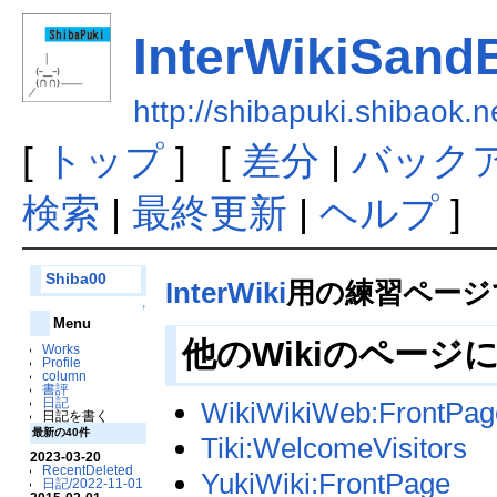
InterWikiSand
http://shibapuki.shibaok.
[
トップ
] [
差分
|
バック
検索
|
最終更新
|
ヘルプ
]
Shiba00
InterWiki
用の練習ページ
↑
Menu
他のWikiのページ
Works
Profile
column
書評
日記
WikiWikiWeb:FrontPag
日記を書く
最新の40件
Tiki:WelcomeVisitors
2023-03-20
RecentDeleted
YukiWiki:FrontPage
日記/2022-11-01