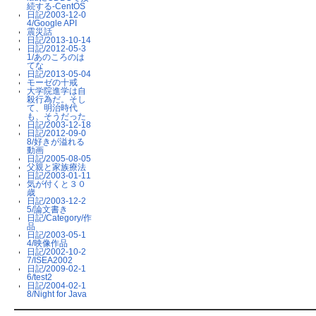
続する-CentOS
日記/2003-12-0
4/Google API
震災話
日記/2013-10-14
日記/2012-05-3
1/あのころのは
てな
日記/2013-05-04
モーゼの十戒
大学院進学は自
殺行為だ。そし
て、明治時代
も、そうだった
日記/2003-12-18
日記/2012-09-0
8/好きが溢れる
動画
日記/2005-08-05
父親と家族療法
日記/2003-01-11
気が付くと３０
歳
日記/2003-12-2
5/論文書き
日記/Category/作
品
日記/2003-05-1
4/映像作品
日記/2002-10-2
7/ISEA2002
日記/2009-02-1
6/test2
日記/2004-02-1
8/Night for Java