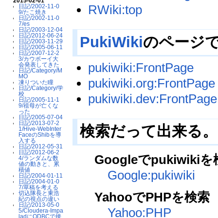
2015-02-01
RWiki:top
日記/2002-11-0
9/たこ焼き
日記/2002-11-0
7/es
日記/2003-12-04
日記/2012-06-24
PukiWiki
のページ
日記/2003-11-29
日記/2005-06-11
日記/2007-12-2
3/カウボーイ大
pukiwiki:FrontPage
会発表してきた
日記/Category/M
MO
pukiwiki.org:FrontPage
凍りついた瞳
日記/Category/学
校
pukiwiki.dev:FrontPage
日記/2005-11-1
9/祖母が亡くな
った
日記/2005-07-04
日記/2013-07-2
検索だって出来る。
1/Hive-WebInter
FaceのShibを導
入する
日記/2012-05-31
日記/2012-06-2
Googleでpukiwiki
4/ランダムな数
値の動きと、累
積値
Google:pukiwiki
日記/2004-01-11
日記/2004-01-0
7/草稿を考える
YahooでPHPを検索
切込隊長と東浩
紀の視点の違い
日記/2013-05-0
Yahoo:PHP
5/Cloudera-Impa
ladにODBCで接