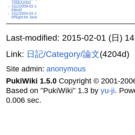
7/ISEA2002
日記/2009-02-1
6/test2
日記/2004-02-1
8/Night for Java
Last-modified: 2015-02-01 (日) 14
Link:
日記/Category/論文
(4204d)
Site admin:
anonymous
PukiWiki 1.5.0
Copyright © 2001-20
Based on "PukiWiki" 1.3 by
yu-ji
. Pow
0.006 sec.