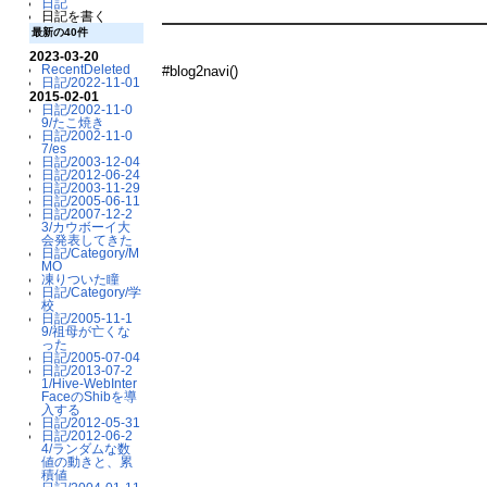
日記
日記を書く
最新の40件
2023-03-20
RecentDeleted
#blog2navi()
日記/2022-11-01
2015-02-01
日記/2002-11-0
9/たこ焼き
日記/2002-11-0
7/es
日記/2003-12-04
日記/2012-06-24
日記/2003-11-29
日記/2005-06-11
日記/2007-12-2
3/カウボーイ大
会発表してきた
日記/Category/M
MO
凍りついた瞳
日記/Category/学
校
日記/2005-11-1
9/祖母が亡くな
った
日記/2005-07-04
日記/2013-07-2
1/Hive-WebInter
FaceのShibを導
入する
日記/2012-05-31
日記/2012-06-2
4/ランダムな数
値の動きと、累
積値