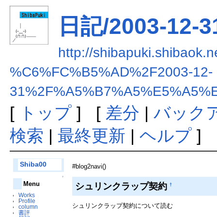
日記/2003-1
http://shibapuki.shibaok.
%C6%FC%B5%AD%2F2003-12-
31%2F%A5%B7%A5%E5%A5%
[
トップ
] [
差分
|
バック
検索
|
最終更新
|
ヘルプ
]
Shiba00
#blog2navi()
↑
Menu
シュリンクラップ契約
†
Works
Profile
シュリンクラップ契約について読む
column
書評