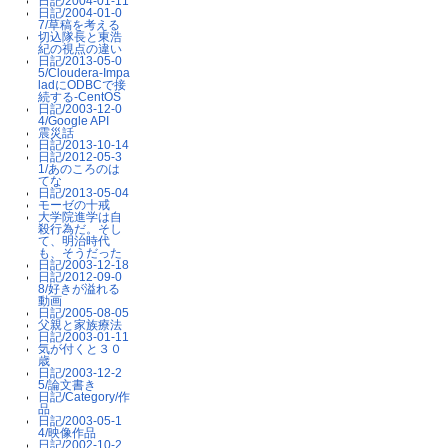
日記/2004-01-11
日記/2004-01-0
7/草稿を考える
切込隊長と東浩
紀の視点の違い
日記/2013-05-0
5/Cloudera-Impa
ladにODBCで接
続する-CentOS
日記/2003-12-0
4/Google API
震災話
日記/2013-10-14
日記/2012-05-3
1/あのころのは
てな
日記/2013-05-04
モーゼの十戒
大学院進学は自
殺行為だ。そし
て、明治時代
も、そうだった
日記/2003-12-18
日記/2012-09-0
8/好きが溢れる
動画
日記/2005-08-05
父親と家族療法
日記/2003-01-11
気が付くと３０
歳
日記/2003-12-2
5/論文書き
日記/Category/作
品
日記/2003-05-1
4/映像作品
日記/2002-10-2